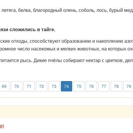
летяга, белка, благородный олень, соболь, лось, бурый медв
язи сложились в тайге.
кие отходы, способствуют образованию и накоплению азот
громное число насекомых и мелких животных, на которых о
питается рысь. Дикие пчёлы собирают нектар с цветков, д
69
70
71
72
73
74
75
76
77
78
79
р)