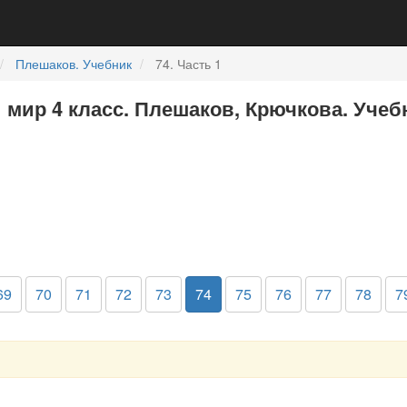
Плешаков. Учебник
74. Часть 1
мир 4 класс. Плешаков, Крючкова. Учебн
69
70
71
72
73
74
75
76
77
78
7