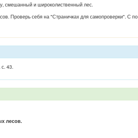
гу, смешанный и широколиственный лес.
есов. Проверь себя на "Страничках для самопроверки". С 
 с. 43.
ых лесов.