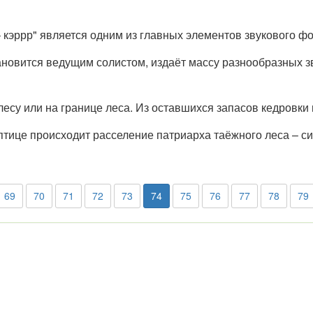
– кэррр" является одним из главных элементов звукового ф
ановится ведущим солистом, издаёт массу разнообразных зв
лесу или на границе леса. Из оставшихся запасов кедровки
птице происходит расселение патриарха таёжного леса – си
69
70
71
72
73
74
75
76
77
78
79