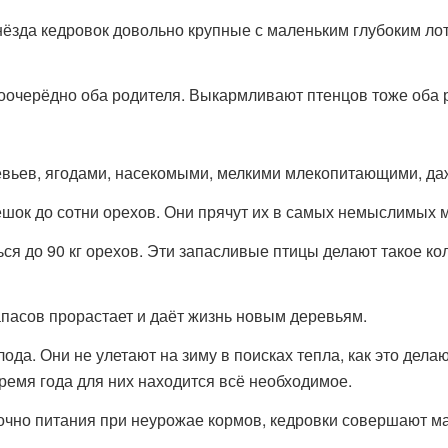
Гнёзда кедровок довольно крупные с маленьким глубоким ло
поочерёдно оба родителя. Выкармливают птенцов тоже оба 
вьев, ягодами, насекомыми, мелкими млекопитающими, даже
шок до сотни орехов. Они прячут их в самых немыслимых м
ся до 90 кг орехов. Эти запасливые птицы делают такое ко
апасов прорастает и даёт жизнь новым деревьям.
да. Они не улетают на зиму в поисках тепла, как это дела
ремя года для них находится всё необходимое.
точно питания при неурожае кормов, кедровки совершают м