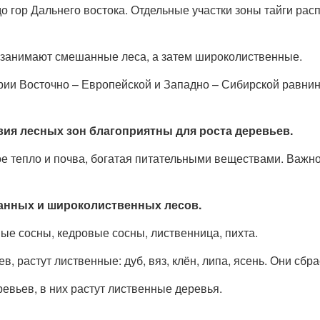
о гор Дальнего востока. Отдельные участки зоны тайги рас
ю занимают смешанные леса, а затем широколиственные.
ии Восточно – Европейской и Западно – Сибирской равнин
ия лесных зон благоприятны для роста деревьев.
е тепло и почва, богатая питательными веществами. Важно
анных и широколиственных лесов.
ные сосны, кедровые сосны, лиственница, пихта.
, растут лиственные: дуб, вяз, клён, липа, ясень. Они сбр
евьев, в них растут лиственные деревья.