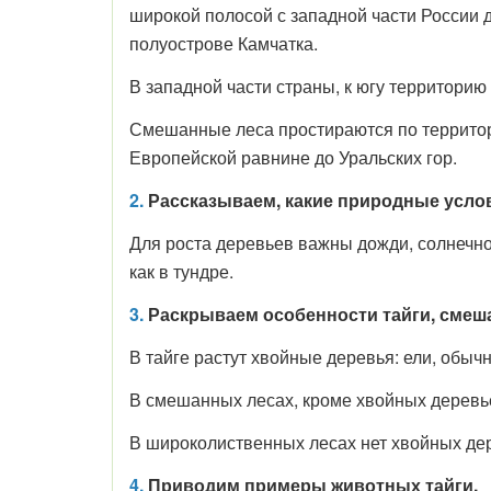
широкой полосой с западной части России д
полуострове Камчатка.
В западной части страны, к югу территори
Смешанные леса простираются по территор
Европейской равнине до Уральских гор.
2.
Рассказываем, какие природные услов
Для роста деревьев важны дожди, солнечно
как в тундре.
3.
Раскрываем особенности тайги, смеш
В тайге растут хвойные деревья: ели, обыч
В смешанных лесах, кроме хвойных деревьев
В широколиственных лесах нет хвойных дер
4.
Приводим примеры животных тайги.