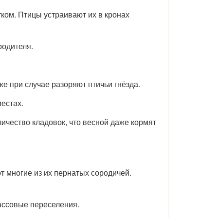
тком. Птицы устраивают их в кронах
родителя.
 при случае разоряют птичьи гнёзда.
естах.
личество кладовок, что весной даже кормят
ют многие из их пернатых сородичей.
ассовые переселения.