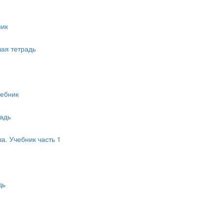
ник
чая тетрадь
чебник
радь
а. Учебник часть 1
дь