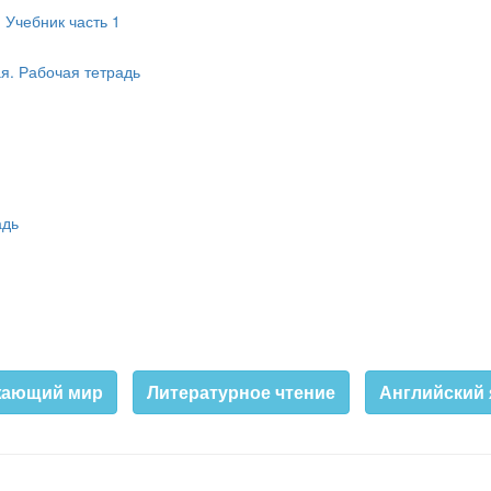
 Учебник часть 1
ая. Рабочая тетрадь
адь
жающий мир
Литературное чтение
Английский 