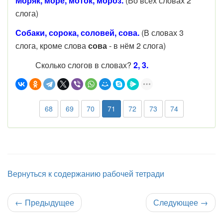
Моряк, море, моток, мороз.
(Во всех словах 2
слога)
Собаки, сорока, соловей, сова.
(В словах 3
слога, кроме слова
сова
- в нём 2 слога)
Сколько слогов в словах?
2, 3.
68
69
70
71
72
73
74
Вернуться к содержанию рабочей тетради
←
Предыдущее
Следующее
→