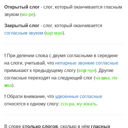
Открытый слог
- слог, который оканчивается гласным
звуком (
мо-ре
).
Закрытый слог
- слог, который оканчивается
согласным звуком
(
кар-ман
).
!
При делении слова с двумя согласными в середине
на слоги, учитывай, что
непарные звонкие согласные
примыкают к предыдущему слогу (
во
р
-чун
). Другие
согласные переходят на следующий слог (
ча-
ш
ка, ло-
ж
ка
).
!
Обрати внимание, что
удвоенные согласные
относятся к одному слогу:
ссо-ра, жу-жжать
.
В слове
столько слогов
, сколько в нём
гласных