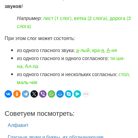
звуков
!
Например:
лист (1 слог), ветка (2 слога), дорога (3
слога)
При этом слог может состоять:
из одного гласного звука:
а
-лый, кра-
я
,
А
-ня
из одного гласного и одного согласного:
ти-ши-
на, Ал-ла
из одного гласного и нескольких согласных:
стол,
маль-чик
Советуем посмотреть:
Алфавит
Гласные звуки и буквы, их обозначающие