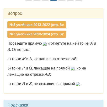
Вопрос
№5 учебника 2013-2022 (стр. 8):
№5 учебника 2023-2024 (стр. 8):
Проведите прямую
и отметьте на ней точки
А
и
В
. Отметьте:
а) точки
M
и
N
, лежащие на отрезке
АВ
;
б) точки
P
и
Q
, лежащие на прямой
, но не
лежащие на отрезке
АВ
;
в) точки
R
и
S
, не лежащие на прямой
.
Подсказка