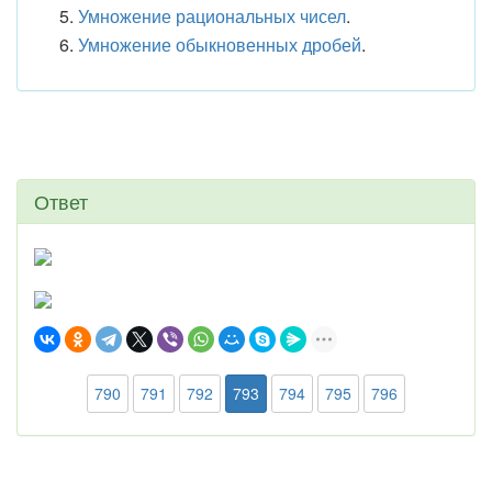
Умножение рациональных чисел
.
Умножение обыкновенных дробей
.
Ответ
790
791
792
793
794
795
796