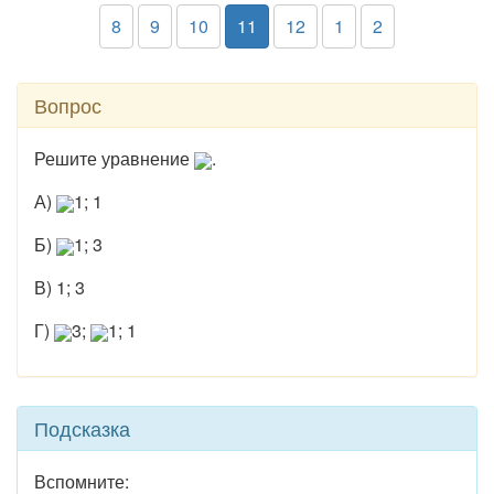
8
9
10
11
12
1
2
Вопрос
Решите уравнение
.
А)
1; 1
Б)
1; 3
В) 1; 3
Г)
3;
1; 1
Подсказка
Вспомните: