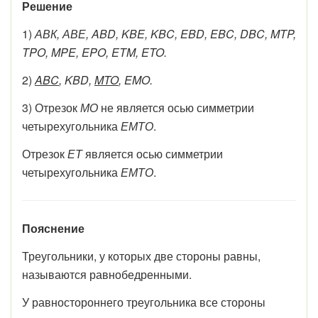
Решение
1)
АВК, АВЕ, ABD, KBE, KBC, EBD, EBC, DBC, MTP,
TPO, MPE, EPO, ETM, ETO.
2)
ABC
, KBD,
MTO
, EMO.
3) Отрезок
МО
не является осью симметрии
четырехугольника
ЕМТО
.
Отрезок
ЕТ
является осью симметрии
четырехугольника
ЕМТО
.
Пояснение
Треугольники, у которых две стороны равны,
называются равнобедренными.
У равностороннего треугольника все стороны