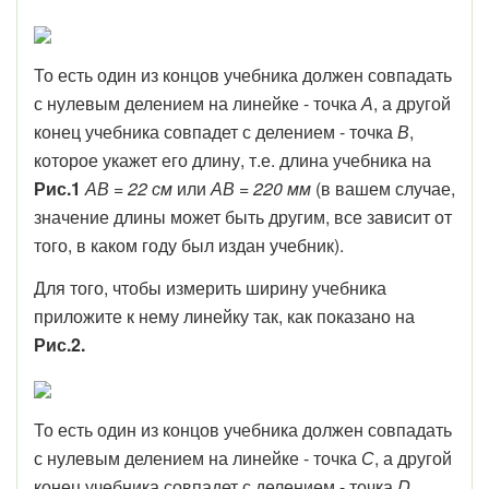
То есть один из концов учебника должен совпадать
с нулевым делением на линейке - точка
А
, а другой
конец учебника совпадет с делением - точка
В
,
которое укажет его длину, т.е. длина учебника на
Рис.1
АВ = 22 см
или
АВ = 220 мм
(в вашем случае,
значение длины может быть другим, все зависит от
того, в каком году был издан учебник).
Для того, чтобы измерить ширину учебника
приложите к нему линейку так, как показано на
Рис.2.
То есть один из концов учебника должен совпадать
с нулевым делением на линейке - точка
С
, а другой
конец учебника совпадет с делением - точка
D
,