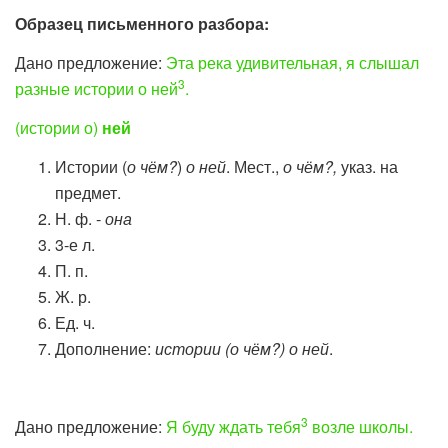
Образец письменного разбора:
Дано предложение:
Эта река удивительная, я слышал
3
разные истории о ней
.
(истории о)
ней
Истории (
о чём?
)
о ней
. Мест.,
о чём?,
указ. на
предмет.
Н. ф. -
она
3-е л.
П. п.
Ж. р.
Ед. ч.
Дополнение:
истории (о чём?) о
ней
.
3
Дано предложение:
Я буду ждать тебя
возле школы.