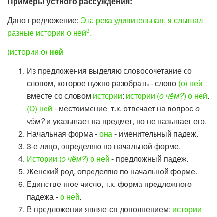
Примеры устного рассуждения:
Дано предложение:
Эта река удивительная, я слышал
3
разные истории о ней
.
(истории о)
ней
Из предложения выделяю словосочетание со
словом, которое нужно разобрать - слово
(о) ней
вместе со словом
истории
:
истории (
о чём?
) о ней
.
(О) ней
- местоимение, т.к. отвечает на вопрос
о
чём?
и указывает на предмет, но не называет его.
Начальная форма -
она
- именительный падеж.
3-е лицо, определяю по начальной форме.
Истории (
о чём?
) о ней
- предложный падеж.
Женский род, определяю по начальной форме.
Единственное число, т.к. форма предложного
падежа -
о ней
.
В предложении является дополнением:
истории