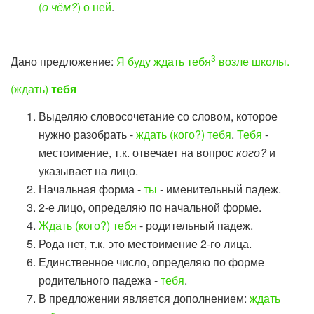
(
о чём?
) о
ней
.
3
Дано предложение:
Я буду ждать тебя
возле школы.
(ждать)
тебя
Выделяю словосочетание со словом, которое
нужно разобрать -
ждать (кого?) тебя
.
Тебя
-
местоимение, т.к. отвечает на вопрос
кого?
и
указывает на лицо.
Начальная форма -
ты
- именительный падеж.
2-е лицо, определяю по начальной форме.
Ждать (кого?) тебя
- родительный падеж.
Рода нет, т.к. это местоимение 2-го лица.
Единственное число, определяю по форме
родительного падежа -
тебя
.
В предложении является дополнением:
ждать