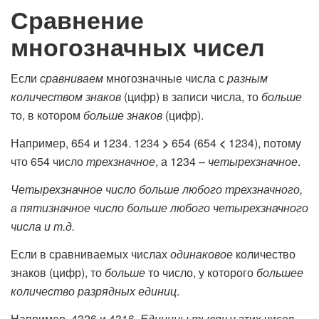
Сравнение
многозначных чисел
Если
сравниваем
многозначные числа с
разным
количеством знаков
(цифр) в записи числа, то
больше
то, в котором
больше знаков
(цифр).
Например, 654 и 1234. 1234
>
654 (654
<
1234), потому
что 654 число
трехзначное
, а 1234 –
четырехзначное
.
Четырехзначное число больше любого трехзначного,
а пятизначное число больше любого четырехзначного
числа и т.д.
Если в сравниваемых числах
одинаковое
количество
знаков (цифр), то
больше
то число, у которого
большее
количество разрядных единиц
.
Например, 4326 и 4316.
Единицы тысяч
у этих чисел