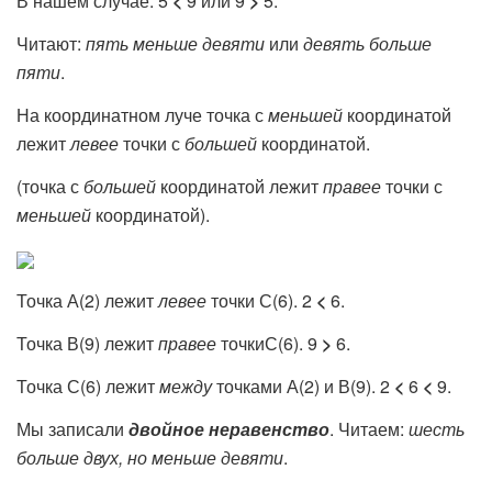
В нашем случае: 5
<
9 или 9
>
5.
Читают:
пять меньше девяти
или
девять больше
пяти
.
На координатном луче точка с
меньшей
координатой
лежит
левее
точки с
большей
координатой.
(точка с
большей
координатой лежит
правее
точки с
меньшей
координатой).
Точка А(2) лежит
левее
точки С(6). 2
<
6.
Точка В(9) лежит
правее
точкиС(6). 9
>
6.
Точка С(6) лежит
между
точками А(2) и В(9). 2
<
6
<
9.
Мы записали
двойное неравенство
. Читаем:
шесть
больше двух, но меньше девяти
.