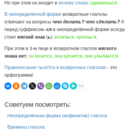
Но при этом он входит в
основу слова
:
одева
ешь
ся
.
В неопределённой форме
возвратные глаголы
отвечают на вопросы
что делать? что сделать?
А
перед суффиксом
-ся
в неопределённой форме всегда
стоит
мягкий знак
(
ь
):
возит
ь
ся, купат
ь
ся
.
При этом в 3-м лице в возвратном глаголе
мягкого
знака нет
:
он возится, она купается, они улыбаются.
Правописание ться/тся в возвратных глаголах
- это
орфограмма!
Советуем посмотреть:
Неопределённая форма (инфинитив) глагола
Времена глагола