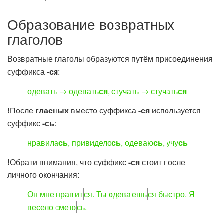
Образование возвратных
глаголов
Возвратные глаголы образуются путём присоединения
суффикса
-ся
:
одевать → одевать
ся
, стучать → стучать
ся
!
После
гласных
вместо суффикса
-ся
используется
суффикс
-сь
:
нравила
сь
, привидело
сь
, одеваю
сь
, учу
сь
!
Обрати внимания, что суффикс
-ся
стоит после
личного окончания:
Он мне нрав
ит
ся
. Ты одева
ешь
ся
быстро. Я
весело сме
ю
сь
.