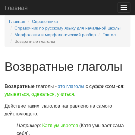
Главная
Главная
Справочники
Справочник по русскому языку для начальной школы
Морфология и морфологический разбор
Глагол
Возвратные глаголы
Возвратные глаголы
Возвратные
глаголы -
это глаголы
с суффиксом
-ся
:
умывать
ся
, одевать
ся
, учить
ся
.
Действие таких глаголов направлено на самого
действующего.
Например:
Катя умывается
(Катя умывает сама
себя).