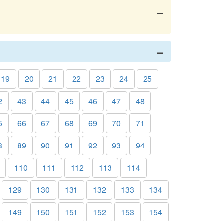
19
20
21
22
23
24
25
2
43
44
45
46
47
48
5
66
67
68
69
70
71
8
89
90
91
92
93
94
110
111
112
113
114
129
130
131
132
133
134
149
150
151
152
153
154