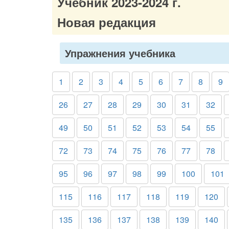
Учебник 2023-2024 г.
Новая редакция
Упражнения учебника
1
2
3
4
5
6
7
8
9
26
27
28
29
30
31
32
49
50
51
52
53
54
55
72
73
74
75
76
77
78
95
96
97
98
99
100
101
115
116
117
118
119
120
135
136
137
138
139
140