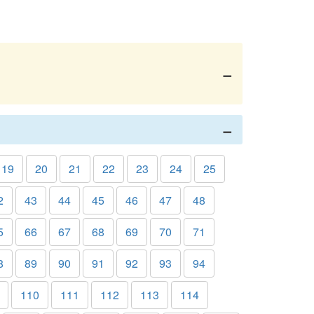
19
20
21
22
23
24
25
2
43
44
45
46
47
48
5
66
67
68
69
70
71
8
89
90
91
92
93
94
110
111
112
113
114