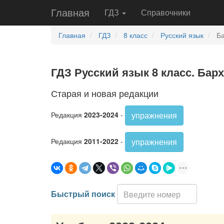
Главная
ГДЗ
Справочники
Главная
ГДЗ
8 класс
Русский язык
Ба
ГДЗ Русский язык 8 класс. Бар
Старая и новая редакции
упражнения
Редакция
2023-2024
-
упражнения
Редакция
2011-2022
-
Быстрый поиск