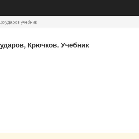
рхударов учебник
хударов, Крючков. Учебник