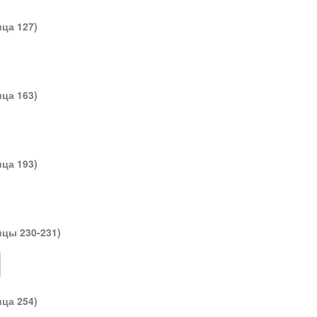
ица 127)
ица 163)
ица 193)
ицы 230-231)
ица 254)